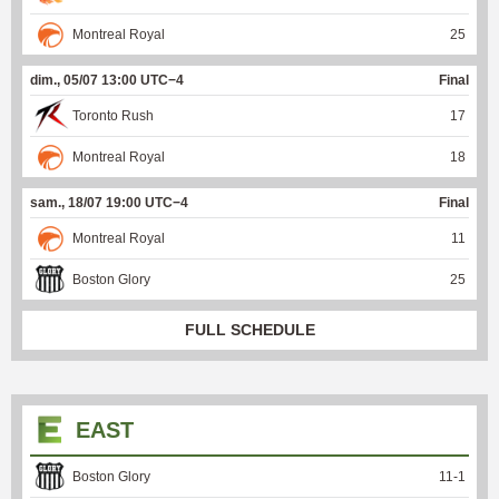
Montreal Royal
25
dim., 05/07 13:00 UTC−4
Final
Toronto Rush
17
Montreal Royal
18
sam., 18/07 19:00 UTC−4
Final
Montreal Royal
11
Boston Glory
25
FULL SCHEDULE
EAST
Boston Glory
11
-
1