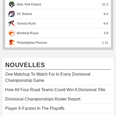
New York Empire
11
-
2
DC Breeze
9
-
4
Toronto Rush
6
-
6
Montreal Royal
3
-
9
Philadelphia Phoenix
1
-
11
NOUVELLES
One Matchup To Watch For In Every Divisional
Championship Game
How All Four Road Teams Could Win A Divisional Title
Divisional Championships Roster Report
Player X-Factors In The Playoffs