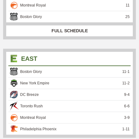
Montreal Royal
11
Boston Glory
25
FULL SCHEDULE
EAST
Boston Glory
11
-
1
New York Empire
11
-
2
DC Breeze
9
-
4
Toronto Rush
6
-
6
Montreal Royal
3
-
9
Philadelphia Phoenix
1
-
11