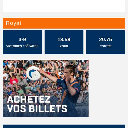
Royal
3-9
18.58
20.75
VICTOIRES / DÉFAITES
POUR
CONTRE